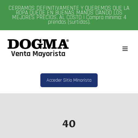
Saltar
CERRAMOS DEFINITIVAMENTE Y QUEREMOS QUE LA
al
ROPA QUEDE EN BUENAS MANOS DANDO LOS
MEJORES PRECIOS, AL COSTO | Compra mínima: 4
contenido
prendas (surtidas).
Venta Mayorista
Acceder Sitio Minorista
40