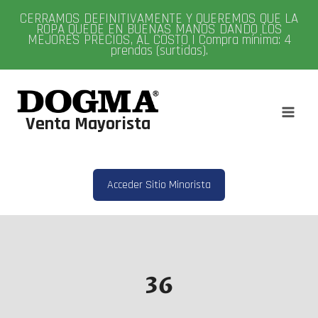
Saltar
CERRAMOS DEFINITIVAMENTE Y QUEREMOS QUE LA
al
ROPA QUEDE EN BUENAS MANOS DANDO LOS
MEJORES PRECIOS, AL COSTO | Compra mínima: 4
contenido
prendas (surtidas).
Venta Mayorista
Acceder Sitio Minorista
36