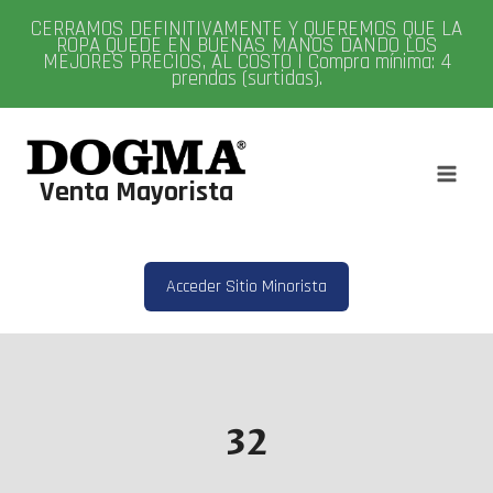
Saltar
CERRAMOS DEFINITIVAMENTE Y QUEREMOS QUE LA
al
ROPA QUEDE EN BUENAS MANOS DANDO LOS
MEJORES PRECIOS, AL COSTO | Compra mínima: 4
contenido
prendas (surtidas).
Venta Mayorista
Acceder Sitio Minorista
32