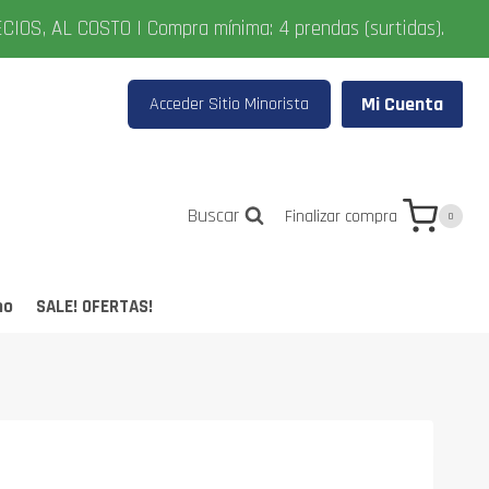
AL COSTO | Compra mínima: 4 prendas (surtidas).
Mi Cuenta
Acceder Sitio Minorista
Buscar
Finalizar compra
0
no
SALE! OFERTAS!